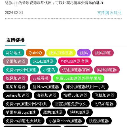
这款app的音乐资源非常优质，可以让我尽情享受音乐的魅力。
2024-02-21
支持
[0]
反对
[0]
友情链接
网站地图
QuickQ
旋风加速度器
旋风
旋风加速
坚果加速器
tiktok加速器
狗急加速器官网
免费vqn外网加速
小蓝鸟
优途加速器官网
风驰加速器
旋风加速器
八戒看书
免费vps加速器外网苹果版
黑豹加速器
旋风pvn加速器
海外加速器试用一小时
outline加速器
海鸥加速器
快喵vp加速器
飞机加速器
免费vqn加速外网不限时
雷霆加速免费永久
飞鸟加速器
苹果免费vqn加速
黑豹加速器
快联加速器
免费vp加速七天试用
小猫咪ciash加速器
快橙加速器