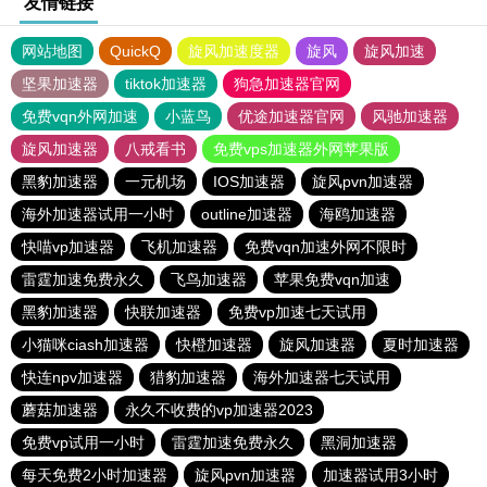
友情链接
网站地图
QuickQ
旋风加速度器
旋风
旋风加速
坚果加速器
tiktok加速器
狗急加速器官网
免费vqn外网加速
小蓝鸟
优途加速器官网
风驰加速器
旋风加速器
八戒看书
免费vps加速器外网苹果版
黑豹加速器
一元机场
IOS加速器
旋风pvn加速器
海外加速器试用一小时
outline加速器
海鸥加速器
快喵vp加速器
飞机加速器
免费vqn加速外网不限时
雷霆加速免费永久
飞鸟加速器
苹果免费vqn加速
黑豹加速器
快联加速器
免费vp加速七天试用
小猫咪ciash加速器
快橙加速器
旋风加速器
夏时加速器
快连npv加速器
猎豹加速器
海外加速器七天试用
蘑菇加速器
永久不收费的vp加速器2023
免费vp试用一小时
雷霆加速免费永久
黑洞加速器
每天免费2小时加速器
旋风pvn加速器
加速器试用3小时