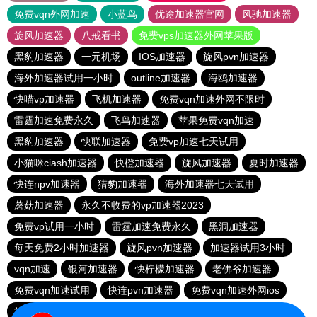
免费vqn外网加速
小蓝鸟
优途加速器官网
风驰加速器
旋风加速器
八戒看书
免费vps加速器外网苹果版
黑豹加速器
一元机场
IOS加速器
旋风pvn加速器
海外加速器试用一小时
outline加速器
海鸥加速器
快喵vp加速器
飞机加速器
免费vqn加速外网不限时
雷霆加速免费永久
飞鸟加速器
苹果免费vqn加速
黑豹加速器
快联加速器
免费vp加速七天试用
小猫咪ciash加速器
快橙加速器
旋风加速器
夏时加速器
快连npv加速器
猎豹加速器
海外加速器七天试用
蘑菇加速器
永久不收费的vp加速器2023
免费vp试用一小时
雷霆加速免费永久
黑洞加速器
每天免费2小时加速器
旋风pvn加速器
加速器试用3小时
vqn加速
银河加速器
快柠檬加速器
老佛爷加速器
免费vqn加速试用
快连pvn加速器
免费vqn加速外网ios
旋风vqn官网
雷轰加速器