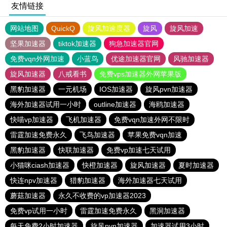
友情链接
网站地图
QuickQ
旋风加速度器
旋风
旋风加速
坚果加速器
tiktok加速器
狗急加速器官网
免费vqn外网加速
小蓝鸟
优途加速器官网
风驰加速器
旋风加速器
八戒看书
免费vps加速器外网苹果版
黑豹加速器
一元机场
IOS加速器
旋风pvn加速器
海外加速器试用一小时
outline加速器
海鸥加速器
快喵vp加速器
飞机加速器
免费vqn加速外网不限时
雷霆加速免费永久
飞鸟加速器
苹果免费vqn加速
黑豹加速器
快联加速器
免费vp加速七天试用
小猫咪ciash加速器
快橙加速器
旋风加速器
夏时加速器
快连npv加速器
猎豹加速器
海外加速器七天试用
蘑菇加速器
永久不收费的vp加速器2023
免费vp试用一小时
雷霆加速免费永久
黑洞加速器
每天免费2小时加速器
旋风pvn加速器
加速器试用3小时