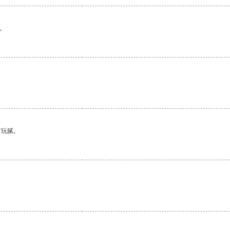
。
有玩腻。