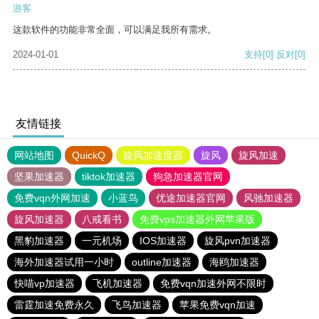
游客
这款软件的功能非常全面，可以满足我所有需求。
2024-01-01
支持
[0]
反对
[0]
友情链接
网站地图
QuickQ
旋风加速度器
旋风
旋风加速
坚果加速器
tiktok加速器
狗急加速器官网
免费vqn外网加速
小蓝鸟
优途加速器官网
风驰加速器
旋风加速器
八戒看书
免费vps加速器外网苹果版
黑豹加速器
一元机场
IOS加速器
旋风pvn加速器
海外加速器试用一小时
outline加速器
海鸥加速器
快喵vp加速器
飞机加速器
免费vqn加速外网不限时
雷霆加速免费永久
飞鸟加速器
苹果免费vqn加速